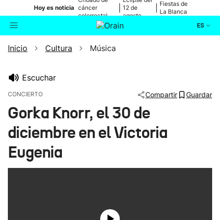
Fiestas de
|
|
Hoy es noticia
cáncer
12 de
La Blanca
colorrectal
agosto
ES
Inicio
Cultura
Música
Actualidad
Buscador
Política
Escuchar
CONCIERTO
Compartir
Guardar
Cultura
Gorka Knorr, el 30 de
diciembre en el Victoria
Ikusmiran
Eugenia
Eguraldia