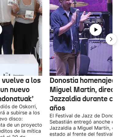
 vuelve a los
Donostia homenajea a
 un nuevo
Miguel Martín, director del
ndonatuak’
Jazzaldia durante casi 50
diós de Oskorri,
años
rá a subirse a los
El Festival de Jazz de Donostia-San
evo disco:
Sebastián entregó anoche el premio
ata de un proyecto
Jazzaldia a Miguel Martín, quien ha
ditos de la mítica
estado al frente del festival durante