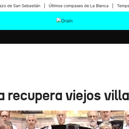
|
|
zo de San Sebastián
Últimos compases de La Blanca
Temper
tura
Ikusmiran
Egural
Salud
Tecnología
 recupera viejos vill