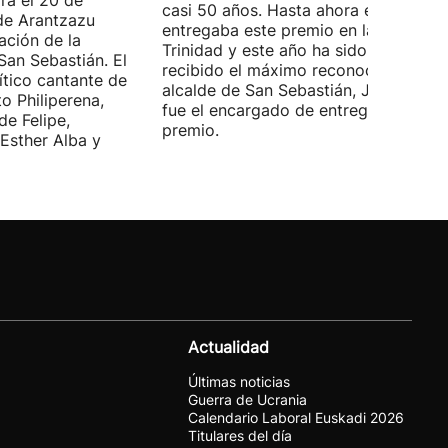
rá el 20 de
casi 50 años. Hasta ahora era él quie
de Arantzazu
entregaba este premio en la Plaza de 
ación de la
Trinidad y este año ha sido él quien h
San Sebastián. El
recibido el máximo reconocimiento. E
ítico cantante de
alcalde de San Sebastián, Jon Insausti
o Philiperena,
fue el encargado de entregarle el
de Felipe,
premio.
Esther Alba y
Actualidad
Últimas noticias
Guerra de Ucrania
Calendario Laboral Euskadi 2026
Titulares del día