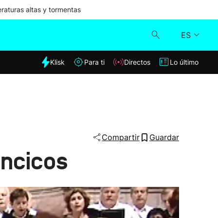
aturas altas y tormentas
ES
dia
Klisk
Para ti
Directos
Lo último
Klisk
Directos
Para ti
Compartir
Guardar
ancicos
Lo último