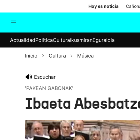
Hoy es noticia
Cañona
Actualidad
Política
Cul
Actualidad
Política
Cultura
Ikusmiran
Eguraldia
Sociedad
Elecciones
Economía
Inicio
Cultura
Música
Internacional
Escuchar
'PAKEAN GABONAK'
Ibaeta Abesbatza