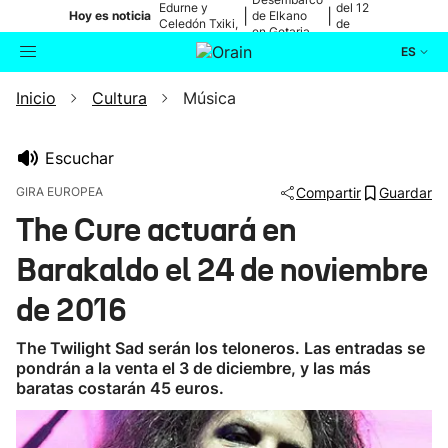
Edurne y
del 12
|
|
Hoy es noticia
de Elkano
Celedón Txiki,
de
en Getaria
en directo
agosto
ES
Inicio
Cultura
Música
Actualidad
Buscador
Política
Escuchar
GIRA EUROPEA
Compartir
Guardar
Cultura
The Cure actuará en
Barakaldo el 24 de noviembre
Ikusmiran
de 2016
Eguraldia
The Twilight Sad serán los teloneros. Las entradas se
pondrán a la venta el 3 de diciembre, y las más
baratas costarán 45 euros.