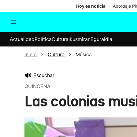
Hoy es noticia
Abordaje Pi
Actualidad
Política
Cul
Actualidad
Política
Cultura
Ikusmiran
Eguraldia
Sociedad
Elecciones
Economía
Inicio
Cultura
Música
Internacional
Escuchar
QUINCENA
Las colonias musi