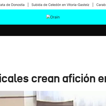
|
|
rata de Donostia
Subida de Celedón en Vitoria-Gasteiz
Carabe
tura
Ikusmiran
Egural
Salud
Tecnología
cales crean afición 