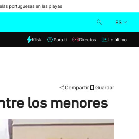
las portuguesas en las playas
ES
dia
Klisk
Para ti
Directos
Lo último
Klisk
Directos
Para ti
Compartir
Guardar
entre los menores
Lo último