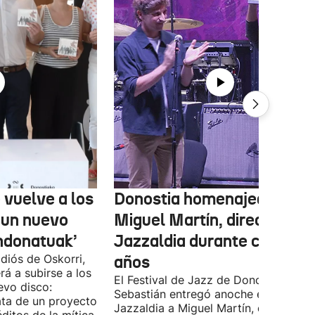
 vuelve a los
Donostia homenajea a
 un nuevo
Miguel Martín, director del
ndonatuak’
Jazzaldia durante casi 50
diós de Oskorri,
años
rá a subirse a los
El Festival de Jazz de Donostia-San
evo disco:
Sebastián entregó anoche el premio
ata de un proyecto
Jazzaldia a Miguel Martín, quien ha