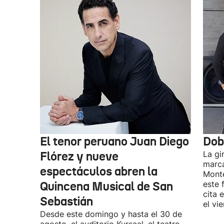
El tenor peruano Juan Diego
Dob
Flórez y nueve
La gi
marca
espectáculos abren la
Monte
Quincena Musical de San
este 
cita 
Sebastián
el vi
Desde este domingo y hasta el 30 de