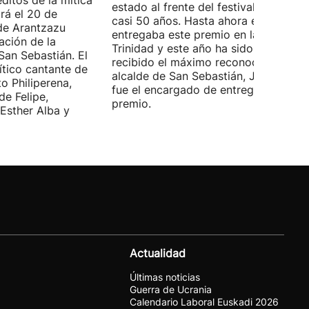
ditos de la mítica
estado al frente del festival durante
rá el 20 de
casi 50 años. Hasta ahora era él quie
de Arantzazu
entregaba este premio en la Plaza de 
ación de la
Trinidad y este año ha sido él quien h
San Sebastián. El
recibido el máximo reconocimiento. E
ítico cantante de
alcalde de San Sebastián, Jon Insausti
o Philiperena,
fue el encargado de entregarle el
de Felipe,
premio.
Esther Alba y
Actualidad
Últimas noticias
Guerra de Ucrania
Calendario Laboral Euskadi 2026