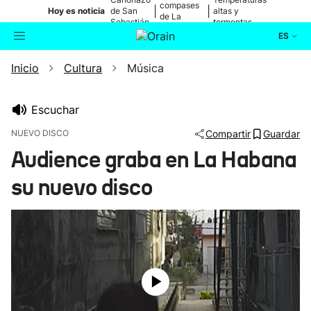
compases
|
|
Hoy es noticia
de San
altas y
de La
Sebastián
tormentas
Blanca
ES
Inicio
Cultura
Música
Actualidad
Buscador
Política
Escuchar
NUEVO DISCO
Compartir
Guardar
Cultura
Audience graba en La Habana
su nuevo disco
Ikusmiran
Eguraldia