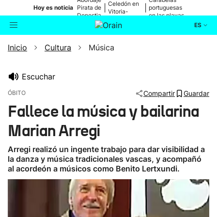
Celedón en
|
|
Hoy es noticia
Pirata de
portuguesas
Vitoria-
Donostia
en las playas
Gasteiz
ES
Inicio
Cultura
Música
Actualidad
Buscador
Política
Escuchar
ÓBITO
Compartir
Guardar
Cultura
Fallece la música y bailarina
Marian Arregi
Ikusmiran
Arregi realizó un ingente trabajo para dar visibilidad a
Eguraldia
la danza y música tradicionales vascas, y acompañó
al acordeón a músicos como Benito Lertxundi.