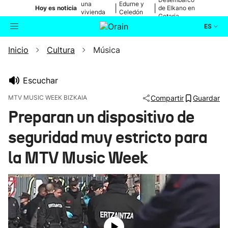
una
Edurne y
|
|
Hoy es noticia
de Elkano en
vivienda
Celedón
Getaria
de Bilbao
Txiki
ES
Inicio
Cultura
Música
Actualidad
Buscador
Política
Escuchar
MTV MUSIC WEEK BIZKAIA
Compartir
Guardar
Cultura
Preparan un dispositivo de
seguridad muy estricto para
Ikusmiran
la MTV Music Week
Eguraldia