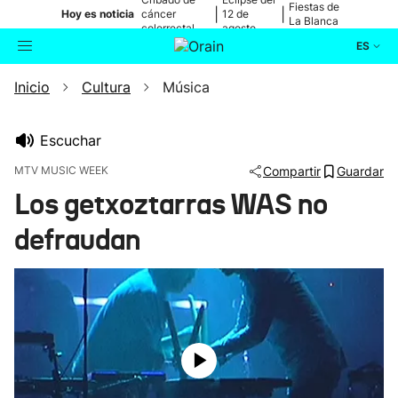
Fiestas de
|
|
Hoy es noticia
cáncer
12 de
La Blanca
colorrectal
agosto
ES
Inicio
Cultura
Música
Actualidad
Buscador
Política
Escuchar
MTV MUSIC WEEK
Compartir
Guardar
Cultura
Los getxoztarras WAS no
defraudan
Ikusmiran
Eguraldia