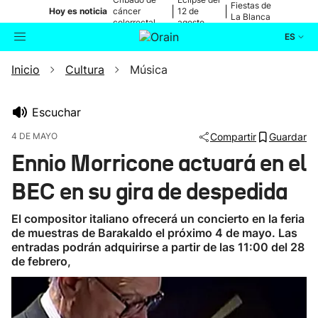
Fiestas de
|
|
Hoy es noticia
cáncer
12 de
La Blanca
colorrectal
agosto
ES
Inicio
Cultura
Música
Actualidad
Buscador
Política
Escuchar
4 DE MAYO
Compartir
Guardar
Cultura
Ennio Morricone actuará en el
BEC en su gira de despedida
Ikusmiran
El compositor italiano ofrecerá un concierto en la feria
Eguraldia
de muestras de Barakaldo el próximo 4 de mayo. Las
entradas podrán adquirirse a partir de las 11:00 del 28
de febrero,