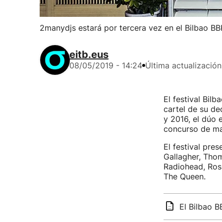
2manydjs estará por tercera vez en el Bilbao BB
eitb.eus
08/05/2019 - 14:24
Última actualización
El festival Bilb
cartel de su de
y 2016, el dúo 
concurso de ma
El festival pre
Gallagher, Tho
Radiohead, Ros
The Queen.
El Bilbao 