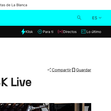
stas de La Blanca
ES
dia
Klisk
Para ti
Directos
Lo último
Klisk
Directos
Para ti
Compartir
Guardar
BK Live
Lo último