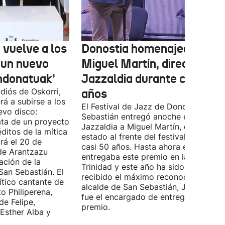
 vuelve a los
Donostia homenajea a
 un nuevo
Miguel Martín, director del
ndonatuak’
Jazzaldia durante casi 50
diós de Oskorri,
años
rá a subirse a los
El Festival de Jazz de Donostia-San
evo disco:
Sebastián entregó anoche el premio
ata de un proyecto
Jazzaldia a Miguel Martín, quien ha
ditos de la mítica
estado al frente del festival durante
rá el 20 de
casi 50 años. Hasta ahora era él quie
de Arantzazu
entregaba este premio en la Plaza de 
ación de la
Trinidad y este año ha sido él quien h
San Sebastián. El
recibido el máximo reconocimiento. E
ítico cantante de
alcalde de San Sebastián, Jon Insausti
o Philiperena,
fue el encargado de entregarle el
de Felipe,
premio.
Esther Alba y