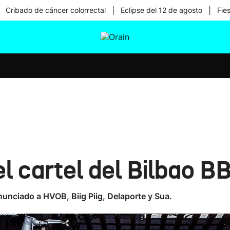
|
|
Cribado de cáncer colorrectal
Eclipse del 12 de agosto
Fie
tura
Ikusmiran
Egural
Salud
Tecnología
l cartel del Bilbao B
unciado a HVOB, Biig Piig, Delaporte y Sua.