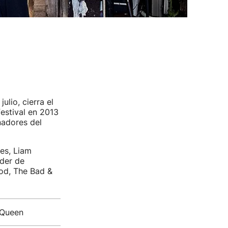
ulio, cierra el
estival en 2013
nadores del
kes, Liam
der de
od, The Bad &
 Queen