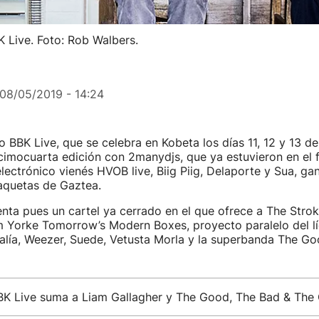
K Live. Foto: Rob Walbers.
08/05/2019 - 14:24
ao BBK Live, que se celebra en Kobeta los días 11, 12 y 13 de j
cimocuarta edición con 2manydjs, que ya estuvieron en el f
electrónico vienés HVOB live, Biig Piig, Delaporte y Sua, ga
quetas de Gaztea.
senta pues un cartel ya cerrado en el que ofrece a The Stro
m Yorke Tomorrow’s Modern Boxes, proyecto paralelo del lí
alía, Weezer, Suede, Vetusta Morla y la superbanda The Go
BBK Live suma a Liam Gallagher y The Good, The Bad & The