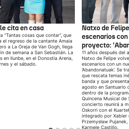
le cita en casa
Natxo de Felipe
ra “Tantas cosas que contar”, que
escenarios con
 el regreso de la cantante Amaia
proyecto: ‘Aba
ro a La Oreja de Van Gogh, llega
fin de semana a San Sebastián. La
11 años después del a
es en Ilunbe, en el Donostia Arena,
Natxo de Felipe volve
ernes y el sábado.
escenarios con un nu
‘Abandonatuak’. Se tr
que rescata temas iné
banda y que presenta
agosto en Santuario 
dentro de la program
Quincena Musical de 
concierto reunirá a m
Oskorri con el Kuartet
integrado por Xabier 
Przemysław Pujanek, 
Karmele Castillo.