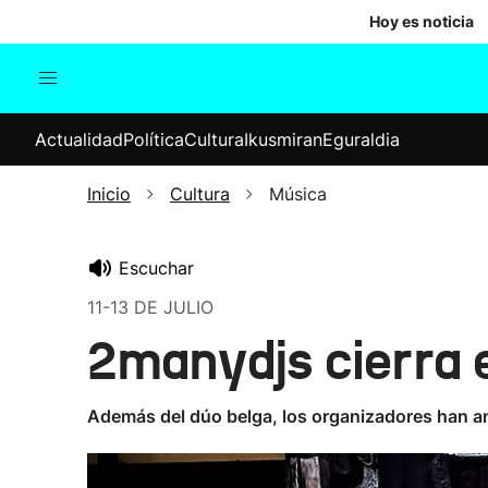
Hoy es noticia
Actualidad
Política
Cul
Actualidad
Política
Cultura
Ikusmiran
Eguraldia
Sociedad
Elecciones
Economía
Inicio
Cultura
Música
Internacional
Escuchar
11-13 DE JULIO
2manydjs cierra e
Además del dúo belga, los organizadores han an