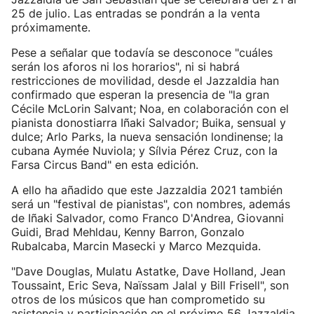
25 de julio. Las entradas se pondrán a la venta
próximamente.
Pese a señalar que todavía se desconoce "cuáles
serán los aforos ni los horarios", ni si habrá
restricciones de movilidad, desde el Jazzaldia han
confirmado que esperan la presencia de "la gran
Cécile McLorin Salvant; Noa, en colaboración con el
pianista donostiarra Iñaki Salvador; Buika, sensual y
dulce; Arlo Parks, la nueva sensación londinense; la
cubana Aymée Nuviola; y Sílvia Pérez Cruz, con la
Farsa Circus Band" en esta edición.
A ello ha añadido que este Jazzaldia 2021 también
será un "festival de pianistas", con nombres, además
de Iñaki Salvador, como Franco D'Andrea, Giovanni
Guidi, Brad Mehldau, Kenny Barron, Gonzalo
Rubalcaba, Marcin Masecki y Marco Mezquida.
"Dave Douglas, Mulatu Astatke, Dave Holland, Jean
Toussaint, Eric Seva, Naïssam Jalal y Bill Frisell", son
otros de los músicos que han comprometido su
asistencia y participación en el próximo 56 Jazzaldia.