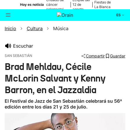
Fiestas de
|
|
Hoy es noticia
cáncer
12 de
La Blanca
colorrectal
agosto
ES
Inicio
Cultura
Música
Actualidad
Buscador
Política
Escuchar
SAN SEBASTIÁN
Compartir
Guardar
Cultura
Brad Mehldau, Cécile
McLorin Salvant y Kenny
Ikusmiran
Barron, en el Jazzaldia
Eguraldia
El Festival de Jazz de San Sebastián celebrará su 56ª
edición entre los días 21 y 25 de julio.