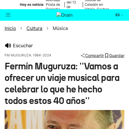
del 12
|
|
Hoy es noticia
Pirata de
Celedón en
de
Donostia
Vitoria-Gasteiz
agosto
ES
Inicio
Cultura
Música
Actualidad
Buscador
Política
Escuchar
FM MUGURUZA. 1984-2024
Compartir
Guardar
Cultura
Fermín Muguruza: ''Vamos a
ofrecer un viaje musical para
Ikusmiran
celebrar lo que he hecho
Eguraldia
todos estos 40 años''