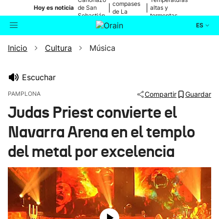
compases
|
|
Hoy es noticia
de San
altas y
de La
Sebastián
tormentas
Blanca
ES
Inicio
Cultura
Música
Actualidad
Buscador
Política
Escuchar
PAMPLONA
Compartir
Guardar
Cultura
Judas Priest convierte el
Navarra Arena en el templo
Ikusmiran
del metal por excelencia
Eguraldia