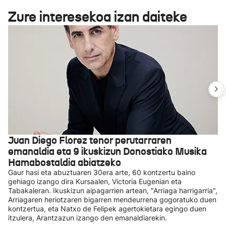
Zure interesekoa izan daiteke
Juan Diego Florez tenor perutarraren
emanaldia eta 9 ikuskizun Donostiako Musika
Hamabostaldia abiatzeko
Gaur hasi eta abuztuaren 30era arte, 60 kontzertu baino
gehiago izango dira Kursaalen, Victoria Eugenian eta
Tabakaleran. Ikuskizun aipagarrien artean, "Arriaga harrigarria",
Arriagaren heriotzaren bigarren mendeurrena gogoratuko duen
kontzertua, eta Natxo de Felipek agertokietara egingo duen
itzulera, Arantzazun izango den emanaldiarekin.