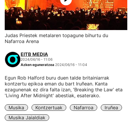
Judas Priestek metalaren topagune bihurtu du
Nafarroa Arena
EITB MEDIA
2024/06/16 - 11:06
Azken eguneratzea
2024/06/16 - 11:04
Egun Rob Halford buru duen talde britainiarrak
kontzertu epikoa eman du bart Iruñean. Kanta
ezagunenak ez dira falta izan, 'Breaking the Law' eta
'Living After Midnight' abestiak, esaterako.
Musika
Kontzertuak
Nafarroa
Iruñea
Musika Jaialdiak