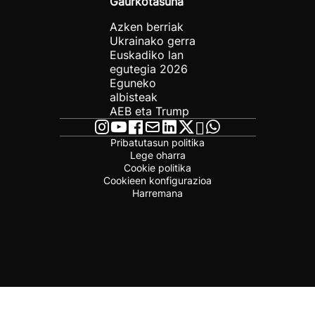
Gaurkotasuna
Azken berriak
Ukrainako gerra
Euskadiko lan
egutegia 2026
Eguneko
albisteak
AEB eta Trump
Pribatutasun politika
Lege oharra
Cookie politika
Cookieen konfigurazioa
Harremana