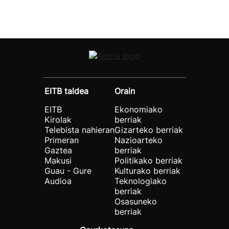
EITB taldea
Orain
EITB
Ekonomiako
Kirolak
berriak
Telebista nahieran
Gizarteko berriak
Primeran
Nazioarteko
Gaztea
berriak
Makusi
Politikako berriak
Guau - Gure
Kulturako berriak
Audioa
Teknologiako
berriak
Osasuneko
berriak