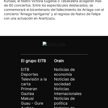
Kursaal, el teatro Victoria Eugenia o Tabakalera acogerán más
de 60 conciertos. Entre los espectáculos destacados, se
conmemorará el bicentenario del fallecimiento de Arriaga con el
concierto “Arriaga harrigarria” y el regreso de Natxo de Felipe
con una actuación en Arantzazu.
El grupo EITB
Orain
EITB
Noticias de
Deportes
economía
Televisión a la
Noticias de
carta
sociedad
Primeran
Noticias
Gaztea
internacionales
Makusi
Noticias de
Guau - Gure
política