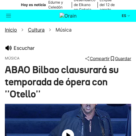
Edurne y
|
|
Hoy es noticia
de Elkano
del 12 de
Celedón
en Getaria
agosto
Txiki
ES
Inicio
Cultura
Música
Actualidad
Buscador
Política
Escuchar
MÚSICA
Compartir
Guardar
Cultura
ABAO Bilbao clausurará su
temporada de ópera con
Ikusmiran
''Otello''
Eguraldia