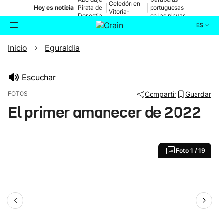
Celedón en
|
|
Hoy es noticia
Pirata de
portuguesas
Vitoria-
Donostia
en las playas
Gasteiz
ES
Inicio
Eguraldia
Actualidad
Buscador
Política
Escuchar
FOTOS
Compartir
Guardar
Cultura
El primer amanecer de 2022
Ikusmiran
Foto
1 / 19
Eguraldia