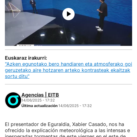
Euskaraz irakurri:
"Azken egunotako bero handiaren eta atmosferako goi
geruzetako aire hotzaren arteko kontrasteak ekaitzak
sortu ditu"
Agencias | EITB
14/06/2025 - 17:32
Última actualización
14/06/2025 - 17:32
El presentador de Eguraldia, Xabier Casado, nos ha
ofrecido la explicación meteorológica a las intensas e
inesperadas tormentas de este viernes en el este de