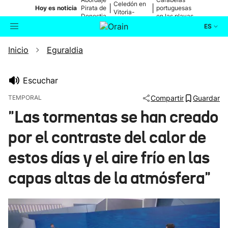
Celedón en
|
|
Hoy es noticia
Pirata de
portuguesas
Vitoria-
Donostia
en las playas
Gasteiz
ES
Inicio
Eguraldia
Actualidad
Buscador
Política
Escuchar
TEMPORAL
Compartir
Guardar
Cultura
"Las tormentas se han creado
por el contraste del calor de
Ikusmiran
estos días y el aire frío en las
Eguraldia
capas altas de la atmósfera"