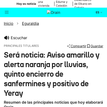
una
Edurne y
|
|
Hoy es noticia
de Elkano en
vivienda
Celedón
Getaria
de Bilbao
Txiki
ES
Inicio
Eguraldia
Actualidad
Buscador
Política
Escuchar
PRINCIPALES TITULARES
Compartir
Guardar
Cultura
Será noticia: Aviso amarillo y
alerta naranja por lluvias,
Ikusmiran
quinto encierro de
Eguraldia
sanfermines y positivo de
Yeray
Resumen de las principales noticias que hoy elaborará