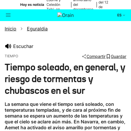
del 12
|
|
Hoy es noticia
Celedón
del
de
Txiki, en
desembarco
agosto
directo
de Elkano
ES
Inicio
Eguraldia
Actualidad
Buscador
Política
Escuchar
TIEMPO
Compartir
Guardar
Cultura
Tiempo soleado, en general, y
riesgo de tormentas y
Ikusmiran
chubascos en el sur
Eguraldia
La semana que viene el tiempo será soleado, con
temperaturas templadas, y de cara al próximo fin de
semana se espera un aumento de las temperaturas y
que el cielo se aclare aún más. En Navarra, en cambio,
Aemet ha activado el aviso amarillo por tormentas y