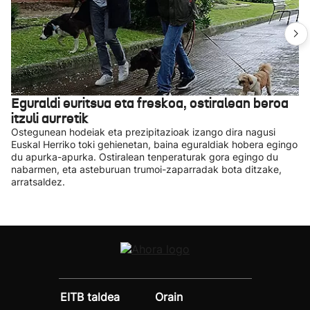
Eguraldi euritsua eta freskoa, ostiralean beroa
itzuli aurretik
Ostegunean hodeiak eta prezipitazioak izango dira nagusi
Euskal Herriko toki gehienetan, baina eguraldiak hobera egingo
du apurka-apurka. Ostiralean tenperaturak gora egingo du
nabarmen, eta asteburuan trumoi-zaparradak bota ditzake,
arratsaldez.
EITB taldea
Orain