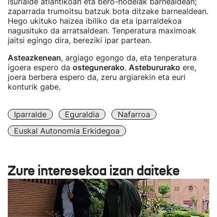
isurialde atlantikoan eta bero-hodeiak barnealdean;
zaparrada trumoitsu batzuk bota ditzake barnealdean.
Hego ukituko haizea ibiliko da eta iparraldekoa
nagusituko da arratsaldean. Tenperatura maximoak
jaitsi egingo dira, bereziki ipar partean.
Asteazkenean
, argiago egongo da, eta tenperatura
igoera espero da
ostegunerako
.
Astebururako
ere,
joera berbera espero da, zeru argiarekin eta euri
konturik gabe.
Iparralde
Eguraldia
Nafarroa
Euskal Autonomia Erkidegoa
Zure interesekoa izan daiteke