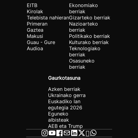
EITB
Ekonomiako
Kirolak
berriak
Telebista nahieran
Gizarteko berriak
Primeran
Nazioarteko
Gaztea
berriak
Makusi
Politikako berriak
Guau - Gure
Kulturako berriak
Audioa
Teknologiako
berriak
Osasuneko
berriak
Gaurkotasuna
Azken berriak
Ukrainako gerra
Euskadiko lan
egutegia 2026
Eguneko
albisteak
AEB eta Trump