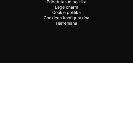
Pribatutasun politika
Lege oharra
Cookie politika
Cookieen konfigurazioa
Harremana