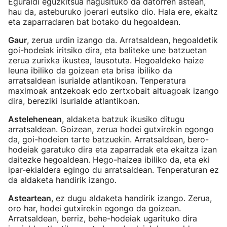
Eguraldi eguzkitsua nagusituko da datorren astean,
hau da, asteburuko joerari eutsiko dio. Hala ere, ekaitz
eta zaparradaren bat botako du hegoaldean.
Gaur
, zerua urdin izango da. Arratsaldean, hegoaldetik
goi-hodeiak iritsiko dira, eta baliteke une batzuetan
zerua zurixka ikustea, lausotuta. Hegoaldeko haize
leuna ibiliko da goizean eta brisa ibiliko da
arratsaldean isurialde atlantikoan. Tenperatura
maximoak antzekoak edo zertxobait altuagoak izango
dira, bereziki isurialde atlantikoan.
Astelehenean
, aldaketa batzuk ikusiko ditugu
arratsaldean. Goizean, zerua hodei gutxirekin egongo
da, goi-hodeien tarte batzuekin. Arratsaldean, bero-
hodeiak garatuko dira eta zaparradak eta ekaitza izan
daitezke hegoaldean. Hego-haizea ibiliko da, eta eki
ipar-ekialdera egingo du arratsaldean. Tenperaturan ez
da aldaketa handirik izango.
Asteartean
, ez dugu aldaketa handirik izango. Zerua,
oro har, hodei gutxirekin egongo da goizean.
Arratsaldean, berriz, behe-hodeiak ugarituko dira