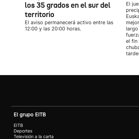
los 35 grados en el sur del
El ju
preci
territorio
Euska
El aviso permanecerá activo entre las
mejor
12:00 y las 20:00 horas.
largo
fuerz
el fi
chuba
tarde
El grupo EITB
EITB
Deportes
Televisión a la carta