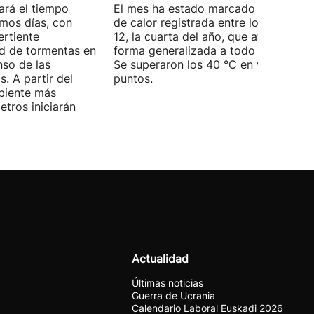
ará el tiempo
El mes ha estado marcado por la ola
imos días, con
de calor registrada entre los días 5 y
ertiente
12, la cuarta del año, que afectó de
ad de tormentas en
forma generalizada a todo el territori
nso de las
Se superaron los 40 °C en varios
. A partir del
puntos.
mbiente más
tros iniciarán
Actualidad
Últimas noticias
Guerra de Ucrania
Calendario Laboral Euskadi 2026