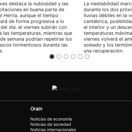
eves destaca la nubosidad y las
La inestabilidad marc
pitaciones en buena parte de
durante los dos próx
l Herria, aunque el tiempo
lluvias débiles en la v
ará de forma progresiva a lo
cantábrica, posibilid
 del día. el viernes subirán con
el interior y un desce
a las temperaturas, mientras que
temperaturas máximas
n de semana podrían repetirse los
viernes volverá el a
scos tormentosos durante las
soleado y los termóme
s.
una recuperación.
Orain
Noticias de economía
Noticias de sociedad
Noticias internacionales