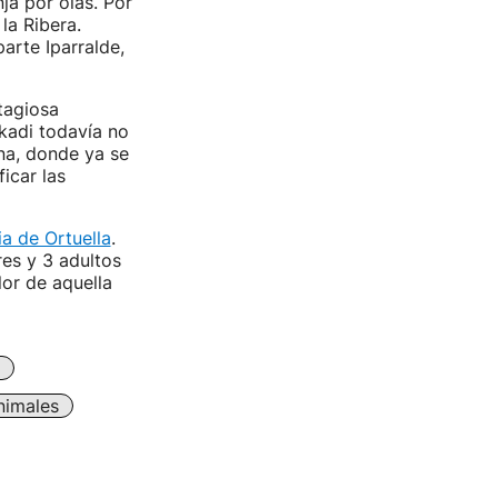
ja por olas. Por
la Ribera.
arte Iparralde,
tagiosa
kadi todavía no
ona, donde ya se
icar las
ia de Ortuella
.
es y 3 adultos
lor de aquella
nimales