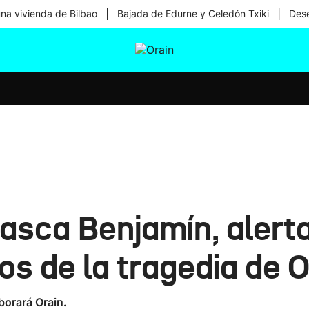
|
|
una vivienda de Bilbao
Bajada de Edurne y Celedón Txiki
Dese
tura
Ikusmiran
Egural
Salud
Tecnología
rasca Benjamín, alerta
s de la tragedia de O
borará Orain.