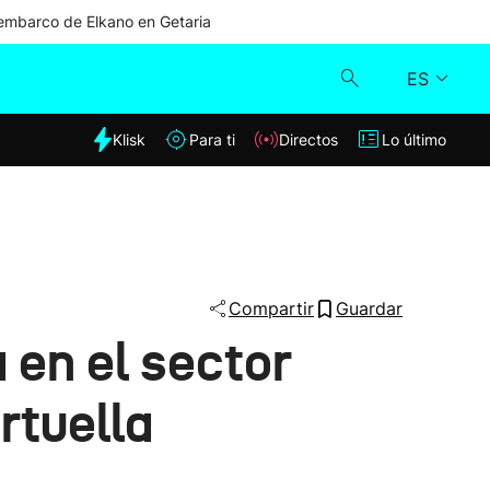
mbarco de Elkano en Getaria
ES
dia
Klisk
Para ti
Directos
Lo último
Klisk
Directos
Para ti
Compartir
Guardar
 en el sector
Lo último
rtuella