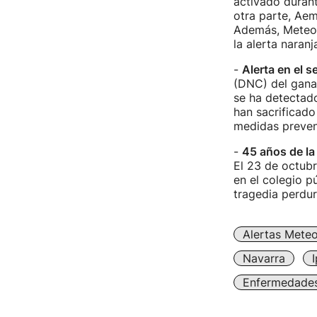
activado durant
otra parte, Aem
Además, Meteofr
la alerta naranj
-
Alerta en el 
(DNC) del gana
se ha detectado
han sacrificado 
medidas preven
-
45 años de la 
El 23 de octub
en el colegio p
tragedia perdu
Alertas Meteo
Navarra
I
Enfermedade