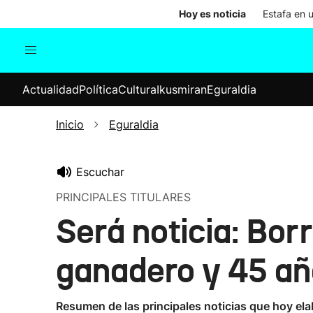
Hoy es noticia
Estafa en 
Actualidad
Política
Cul
Actualidad
Política
Cultura
Ikusmiran
Eguraldia
Sociedad
Elecciones
Economía
Inicio
Eguraldia
Internacional
Escuchar
PRINCIPALES TITULARES
Será noticia: Bor
ganadero y 45 año
Resumen de las principales noticias que hoy ela