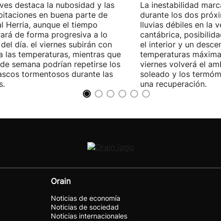
eves destaca la nubosidad y las
La inestabilidad marc
pitaciones en buena parte de
durante los dos próx
l Herria, aunque el tiempo
lluvias débiles en la v
ará de forma progresiva a lo
cantábrica, posibilid
 del día. el viernes subirán con
el interior y un desce
a las temperaturas, mientras que
temperaturas máximas
n de semana podrían repetirse los
viernes volverá el a
scos tormentosos durante las
soleado y los termóme
s.
una recuperación.
Orain
Noticias de economía
Noticias de sociedad
Noticias internacionales