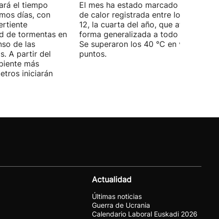
ará el tiempo
El mes ha estado marcado por la ola
imos días, con
de calor registrada entre los días 5 y
ertiente
12, la cuarta del año, que afectó de
ad de tormentas en
forma generalizada a todo el territori
nso de las
Se superaron los 40 °C en varios
. A partir del
puntos.
mbiente más
tros iniciarán
Actualidad
Últimas noticias
Guerra de Ucrania
Calendario Laboral Euskadi 2026