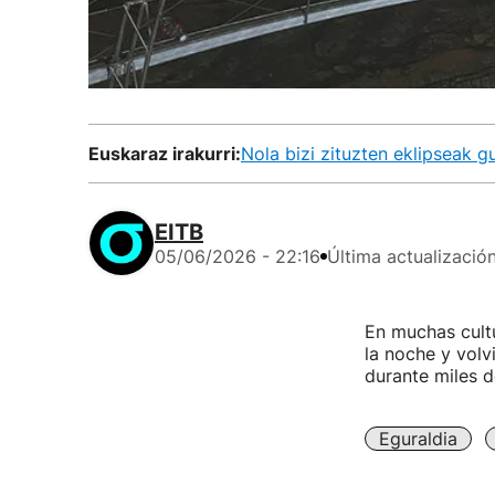
Euskaraz irakurri:
Nola bizi zituzten eklipseak 
EITB
05/06/2026 - 22:16
Última actualizació
En muchas cultu
la noche y volv
durante miles d
Eguraldia