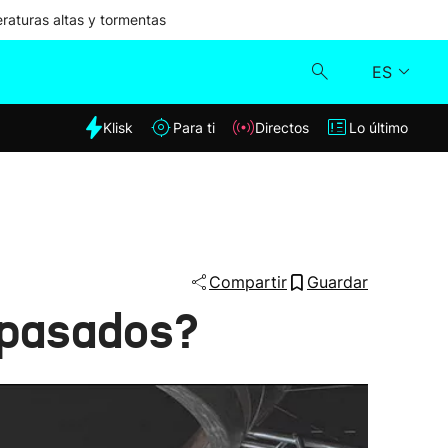
aturas altas y tormentas
ES
dia
Klisk
Para ti
Directos
Lo último
Klisk
Directos
Para ti
Compartir
Guardar
epasados?
Lo último