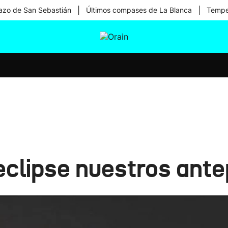
|
|
zo de San Sebastián
Últimos compases de La Blanca
Temper
tura
Ikusmiran
Egural
Salud
Tecnología
eclipse nuestros ant