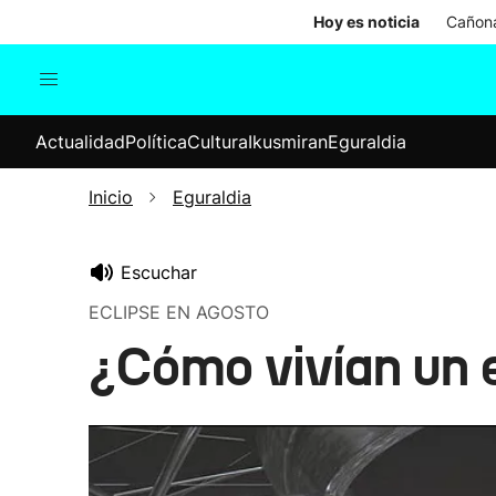
Hoy es noticia
Cañona
Actualidad
Política
Cul
Actualidad
Política
Cultura
Ikusmiran
Eguraldia
Sociedad
Elecciones
Economía
Inicio
Eguraldia
Internacional
Escuchar
ECLIPSE EN AGOSTO
¿Cómo vivían un 