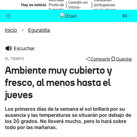
Celedón en
|
|
Hoy es noticia
Pirata de
portuguesas
Vitoria-
Donostia
en las playas
Gasteiz
ES
Inicio
Eguraldia
Actualidad
Buscador
Política
Escuchar
EL TIEMPO
Compartir
Guardar
Cultura
Ambiente muy cubierto y
fresco, al menos hasta el
Ikusmiran
jueves
Eguraldia
Los primeros días de la semana el sol brillará por su
ausencia y las temperaturas se situarán por debajo de
los 20 grados. No lloverá mucho, pero lo hará sobre
todo por las mañanas.