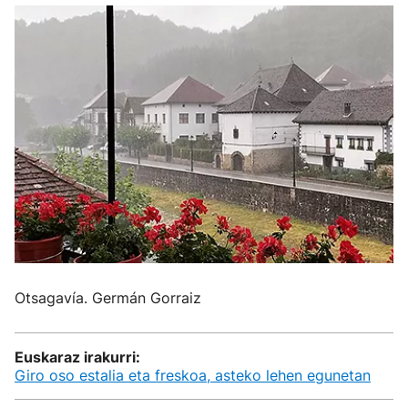
Otsagavía. Germán Gorraiz
Euskaraz irakurri:
Giro oso estalia eta freskoa, asteko lehen egunetan