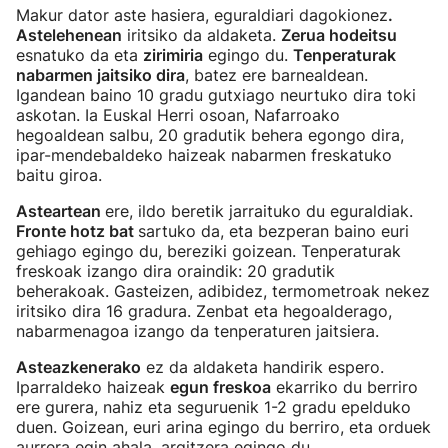
Makur dator aste hasiera, eguraldiari dagokionez
.
Astelehenean
iritsiko da aldaketa.
Zerua hodeitsu
esnatuko da eta
zirimiria
egingo du.
Tenperaturak
nabarmen jaitsiko dira
, batez ere barnealdean.
Igandean baino 10 gradu gutxiago neurtuko dira toki
askotan. Ia Euskal Herri osoan, Nafarroako
hegoaldean salbu, 20 gradutik behera egongo dira,
ipar-mendebaldeko haizeak nabarmen freskatuko
baitu giroa.
Asteartean
ere, ildo beretik jarraituko du eguraldiak.
Fronte hotz bat
sartuko da, eta bezperan baino euri
gehiago egingo du, bereziki goizean. Tenperaturak
freskoak izango dira oraindik: 20 gradutik
beherakoak. Gasteizen, adibidez, termometroak nekez
iritsiko dira 16 gradura. Zenbat eta hegoalderago,
nabarmenagoa izango da tenperaturen jaitsiera.
Asteazkenerako
ez da aldaketa handirik espero.
Iparraldeko haizeak
egun freskoa
ekarriko du berriro
ere gurera, nahiz eta seguruenik 1-2 gradu epelduko
duen. Goizean, euri arina egingo du berriro, eta orduek
aurrera egin ahala, argitzera egingo du.