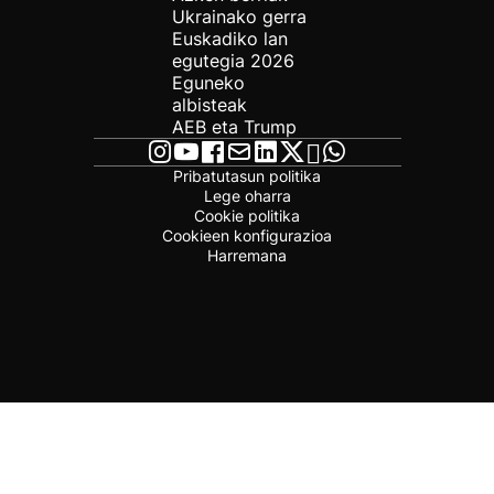
Ukrainako gerra
Euskadiko lan
egutegia 2026
Eguneko
albisteak
AEB eta Trump
Pribatutasun politika
Lege oharra
Cookie politika
Cookieen konfigurazioa
Harremana