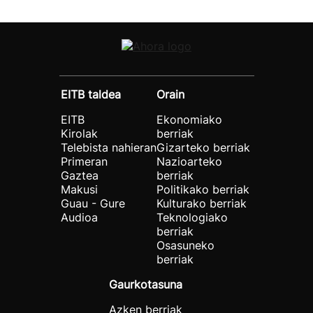
EITB taldea
Orain
EITB
Ekonomiako
Kirolak
berriak
Telebista nahieran
Gizarteko berriak
Primeran
Nazioarteko
Gaztea
berriak
Makusi
Politikako berriak
Guau - Gure
Kulturako berriak
Audioa
Teknologiako
berriak
Osasuneko
berriak
Gaurkotasuna
Azken berriak