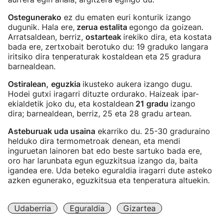
Ostegunerako
ez du ematen euri konturik izango
dugunik. Hala ere,
zerua estalita
egongo da goizean.
Arratsaldean, berriz,
ostarteak
irekiko dira, eta kostata
bada ere, zertxobait berotuko du: 19 graduko langara
iritsiko dira tenperaturak kostaldean eta 25 gradura
barnealdean.
Ostiralean,
eguzkia
ikusteko aukera izango dugu.
Hodei gutxi iragarri dituzte ordurako. Haizeak ipar-
ekialdetik joko du, eta kostaldean
21 gradu
izango
dira; barnealdean, berriz, 25 eta 28 gradu artean.
Asteburuak uda usaina
ekarriko du. 25-30 graduraino
helduko dira termometroak denean, eta mendi
inguruetan lainoren bat edo beste sartuko bada ere,
oro har larunbata egun eguzkitsua izango da, baita
igandea ere. Uda beteko eguraldia iragarri dute asteko
azken egunerako, eguzkitsua eta tenperatura altuekin.
Udaberria
Eguraldia
Gizartea