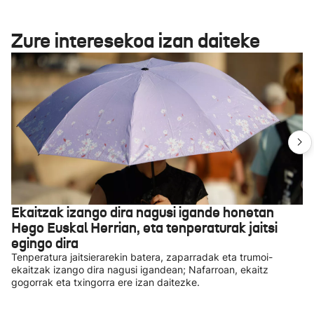
Zure interesekoa izan daiteke
Ekaitzak izango dira nagusi igande honetan
Hego Euskal Herrian, eta tenperaturak jaitsi
egingo dira
Tenperatura jaitsierarekin batera, zaparradak eta trumoi-
ekaitzak izango dira nagusi igandean; Nafarroan, ekaitz
gogorrak eta txingorra ere izan daitezke.