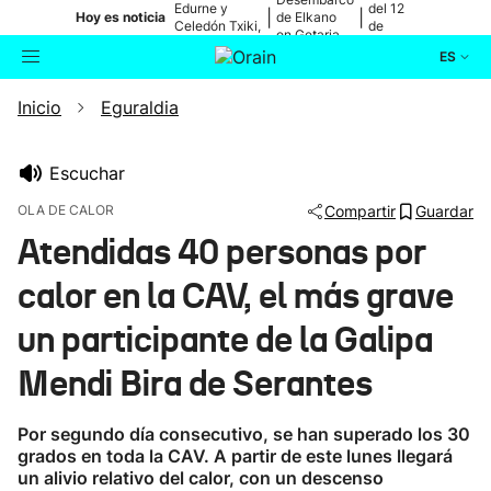
Edurne y
del 12
|
|
Hoy es noticia
de Elkano
Celedón Txiki,
de
en Getaria
en directo
agosto
ES
Inicio
Eguraldia
Actualidad
Buscador
Política
Escuchar
OLA DE CALOR
Compartir
Guardar
Cultura
Atendidas 40 personas por
calor en la CAV, el más grave
Ikusmiran
un participante de la Galipa
Eguraldia
Mendi Bira de Serantes
Por segundo día consecutivo, se han superado los 30
grados en toda la CAV. A partir de este lunes llegará
un alivio relativo del calor, con un descenso