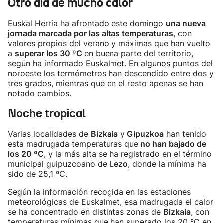
Otro día de mucho calor
Euskal Herria ha afrontado este domingo
una nueva
jornada marcada por las altas temperaturas
, con
valores propios del verano y máximas que han vuelto
a
superar los 30 ºC
en buena parte del territorio,
según ha informado Euskalmet. En algunos puntos del
noroeste los termómetros han descendido entre dos y
tres grados, mientras que en el resto apenas se han
notado cambios.
Noche tropical
Varias localidades de
Bizkaia
y
Gipuzkoa
han tenido
esta madrugada temperaturas que
no han bajado de
los 20 ºC
, y la más alta se ha registrado en el término
municipal guipuzcoano de
Lezo
, donde la mínima ha
sido de 25,1 ºC.
Según la información recogida en las estaciones
meteorológicas de Euskalmet, esa madrugada el calor
se ha concentrado en distintas zonas de
Bizkaia
, con
temperaturas mínimas que han superado los 20 ºC en