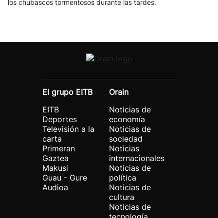
los chubascos tormentosos durante las tardes.
El grupo EITB
Orain
EITB
Noticias de
Deportes
economía
Televisión a la
Noticias de
carta
sociedad
Primeran
Noticias
Gaztea
internacionales
Makusi
Noticias de
Guau - Gure
política
Audioa
Noticias de
cultura
Noticias de
tecnología