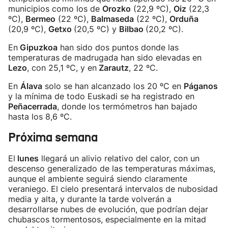
municipios como los de
Orozko
(22,9 ºC),
Oiz
(22,3
ºC),
Bermeo
(22 ºC),
Balmaseda
(22 ºC),
Orduña
(20,9 ºC),
Getxo
(20,5 ºC) y
Bilbao
(20,2 ºC).
En
Gipuzkoa
han sido dos puntos donde las
temperaturas de madrugada han sido elevadas en
Lezo
, con 25,1 ºC, y en
Zarautz
, 22 ºC.
En
Álava
solo se han alcanzado los 20 ºC en
Páganos
y la mínima de todo Euskadi se ha registrado en
Peñacerrada
, donde los termómetros han bajado
hasta los 8,6 ºC.
Próxima semana
El
lunes
llegará un alivio relativo del calor, con un
descenso generalizado de las temperaturas máximas,
aunque el ambiente seguirá siendo claramente
veraniego. El cielo presentará intervalos de nubosidad
media y alta, y durante la tarde volverán a
desarrollarse nubes de evolución, que podrían dejar
chubascos tormentosos, especialmente en la mitad