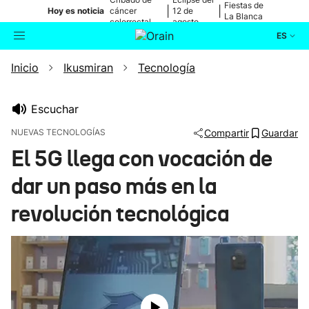
Fiestas de
|
|
Hoy es noticia
cáncer
12 de
La Blanca
colorrectal
agosto
ES
Inicio
Ikusmiran
Tecnología
Actualidad
Buscador
Política
Escuchar
NUEVAS TECNOLOGÍAS
Compartir
Guardar
Cultura
El 5G llega con vocación de
dar un paso más en la
Ikusmiran
revolución tecnológica
Eguraldia