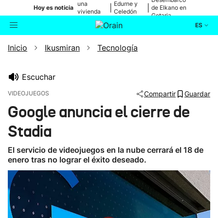
una
Edurne y
|
|
Hoy es noticia
de Elkano en
vivienda
Celedón
Getaria
de Bilbao
Txiki
ES
Inicio
Ikusmiran
Tecnología
Actualidad
Buscador
Política
Escuchar
VIDEOJUEGOS
Compartir
Guardar
Cultura
Google anuncia el cierre de
Stadia
Ikusmiran
El servicio de videojuegos en la nube cerrará el 18 de
Eguraldia
enero tras no lograr el éxito deseado.