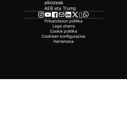
albisteak
AEB eta Trump
Pribatutasun politika
Lege oharra
Cookie politika
Cookieen konfigurazioa
Harremana