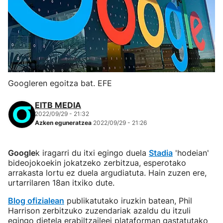
Googleren egoitza bat. EFE
EITB MEDIA
2022/09/29 - 21:32
Azken eguneratzea
2022/09/29 - 21:26
Google
k iragarri du itxi egingo duela
Stadia
'hodeian'
bideojokoekin jokatzeko zerbitzua, esperotako
arrakasta lortu ez duela argudiatuta. Hain zuzen ere,
urtarrilaren 18an itxiko dute.
Blog ofizialean
publikatutako iruzkin batean, Phil
Harrison zerbitzuko zuzendariak azaldu du itzuli
egingo dietela erabiltzaileei plataforman gastatutako