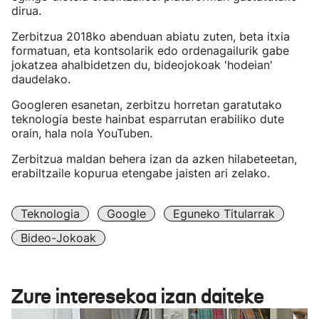
dirua.
Zerbitzua 2018ko abenduan abiatu zuten, beta itxia
formatuan, eta kontsolarik edo ordenagailurik gabe
jokatzea ahalbidetzen du, bideojokoak 'hodeian'
daudelako.
Googleren esanetan, zerbitzu horretan garatutako
teknologia beste hainbat esparrutan erabiliko dute
orain, hala nola YouTuben.
Zerbitzua maldan behera izan da azken hilabeteetan,
erabiltzaile kopurua etengabe jaisten ari zelako.
Teknologia
Google
Eguneko Titularrak
Bideo-Jokoak
Zure interesekoa izan daiteke