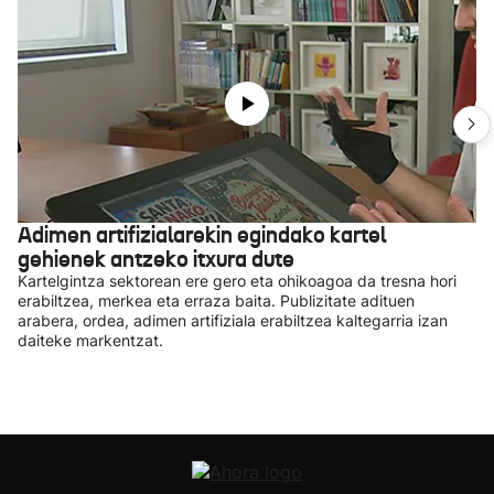
Adimen artifizialarekin egindako kartel
gehienek antzeko itxura dute
Kartelgintza sektorean ere gero eta ohikoagoa da tresna hori
erabiltzea, merkea eta erraza baita. Publizitate adituen
arabera, ordea, adimen artifiziala erabiltzea kaltegarria izan
daiteke markentzat.