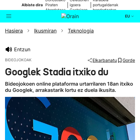
|
|
Albiste dira
Piraten
igoera
portugaldarrak
Abordatzea
Gasteizen
hondartzetan
EU
Hasiera
Ikusmiran
Teknologia
Aktualitatea
Bilatzailea
Politika
Entzun
BIDEOJOKOAK
Elkarbanatu
Gorde
Kultura
Googlek Stadia itxiko du
Ikusmiran
Bideojokoen online plataforma urtarrilaren 18an itxiko
du Googlek, arrakastarik lortu ez duela ikusita.
Eguraldia