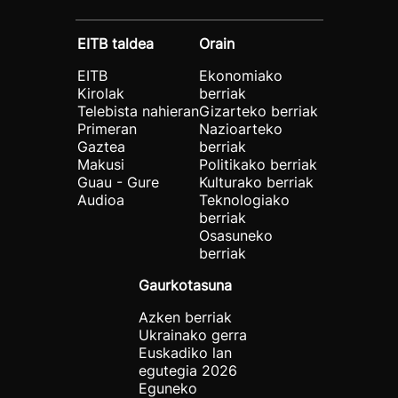
EITB taldea
Orain
EITB
Ekonomiako
Kirolak
berriak
Telebista nahieran
Gizarteko berriak
Primeran
Nazioarteko
Gaztea
berriak
Makusi
Politikako berriak
Guau - Gure
Kulturako berriak
Audioa
Teknologiako
berriak
Osasuneko
berriak
Gaurkotasuna
Azken berriak
Ukrainako gerra
Euskadiko lan
egutegia 2026
Eguneko