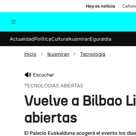
Hoy es noticia
Cañona
Actualidad
Política
Cul
Actualidad
Política
Cultura
Ikusmiran
Eguraldia
Sociedad
Elecciones
Economía
Inicio
Ikusmiran
Tecnología
Internacional
Escuchar
TECNOLOGIAS ABIERTAS
Vuelve a Bilbao L
abiertas
El Palacio Euskalduna acogerá el evento los día