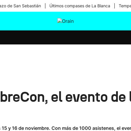
|
|
zo de San Sebastián
Últimos compases de La Blanca
Temper
tura
Ikusmiran
Egural
Salud
Tecnología
ibreCon, el evento de
s 15 y 16 de noviembre. Con más de 1000 asistenes, el even