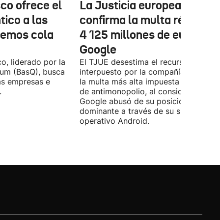
co ofrece el
La Justicia europea
ico a las
confirma la multa récord d
nemos cola
4 125 millones de euros a
Google
o, liderado por la
El TJUE desestima el recurso
tum (BasQ), busca
interpuesto por la compañía y confir
las empresas e
la multa más alta impuesta en un cas
.
de antimonopolio, al considerar que
Google abusó de su posición
dominante a través de su sistema
operativo Android.