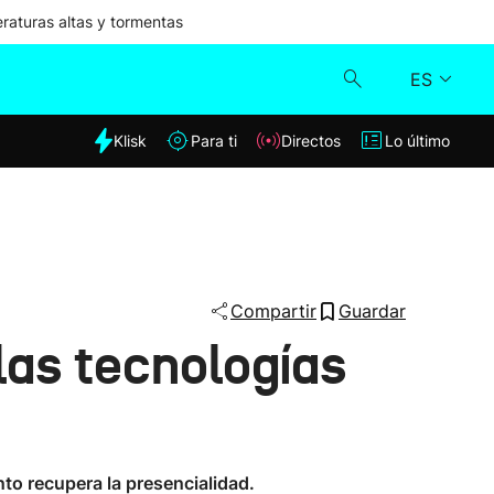
aturas altas y tormentas
ES
dia
Klisk
Para ti
Directos
Lo último
Klisk
Directos
Para ti
Compartir
Guardar
 las tecnologías
Lo último
to recupera la presencialidad.