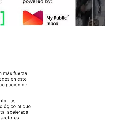
on más fuerza
ades en este
ticipación de
tar las
ológico al que
ital acelerada
 sectores