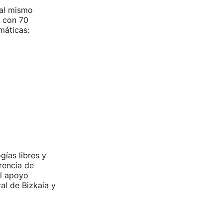
 al mismo
s con 70
máticas:
ías libres y
rencia de
el apoyo
al de Bizkaia y