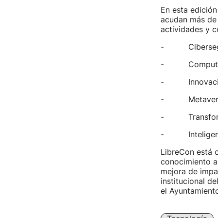
En esta edició
acudan más d
actividades y c
- Ciberseg
- Computaci
- Innovació
- Metaverso
- Transforma
- Inteligencia
LibreCon está o
conocimiento ab
mejora de impac
institucional d
el Ayuntamiento