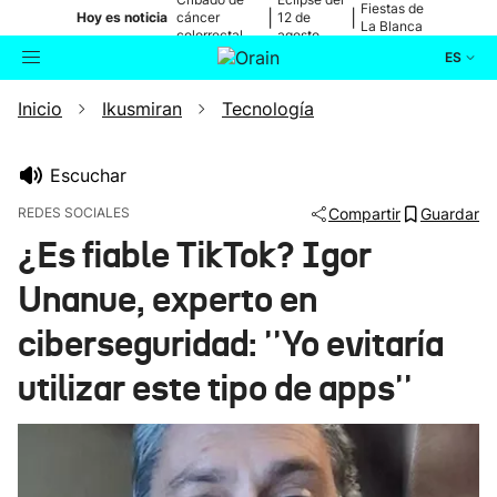
Fiestas de
|
|
Hoy es noticia
cáncer
12 de
La Blanca
colorrectal
agosto
ES
Inicio
Ikusmiran
Tecnología
Actualidad
Buscador
Política
Escuchar
REDES SOCIALES
Compartir
Guardar
Cultura
¿Es fiable TikTok? Igor
Unanue, experto en
Ikusmiran
ciberseguridad: ''Yo evitaría
Eguraldia
utilizar este tipo de apps''