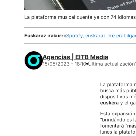
La plataforma musical cuenta ya con 74 idiomas
Euskaraz irakurri:
Spotify, euskaraz ere erabilgar
Agencias | EITB Media
15/05/2023 - 18:10
Última actualización
La plataforma m
busca más públi
dispositivos mó
euskera
y el ga
Esta expansión 
"brindándoles l
fomentará
"más
lunes la plataf