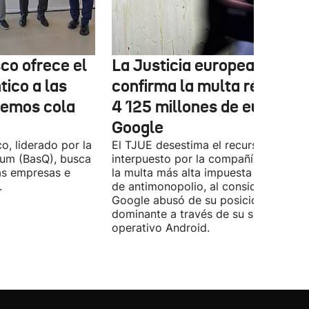
co ofrece el
La Justicia europea
ico a las
confirma la multa récord d
nemos cola
4 125 millones de euros a
Google
o, liderado por la
El TJUE desestima el recurso
tum (BasQ), busca
interpuesto por la compañía y confir
las empresas e
la multa más alta impuesta en un cas
.
de antimonopolio, al considerar que
Google abusó de su posición
dominante a través de su sistema
operativo Android.