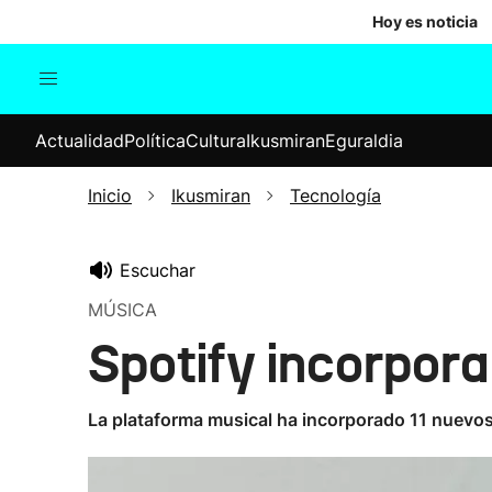
Hoy es noticia
Actualidad
Política
Cul
Actualidad
Política
Cultura
Ikusmiran
Eguraldia
Sociedad
Elecciones
Economía
Inicio
Ikusmiran
Tecnología
Internacional
Escuchar
MÚSICA
Spotify incorpora
La plataforma musical ha incorporado 11 nuevos 