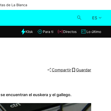
stas de La Blanca
ES
dia
Klisk
Para ti
Directos
Lo último
Klisk
Directos
Para ti
Compartir
Guardar
Lo último
se encuentran el euskera y el gallego.