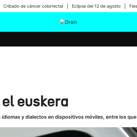
|
|
Cribado de cáncer colorrectal
Eclipse del 12 de agosto
Fie
tura
Ikusmiran
Egural
Salud
Tecnología
 el euskera
idiomas y dialectos en dispositivos móviles, entre los que 