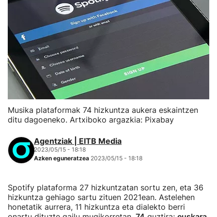
Musika plataformak 74 hizkuntza aukera eskaintzen
ditu dagoeneko. Artxiboko argazkia: Pixabay
Agentziak | EITB Media
2023/05/15 - 18:18
Azken eguneratzea
2023/05/15 - 18:18
Spotify plataforma 27 hizkuntzatan sortu zen, eta 36
hizkuntza gehiago sartu zituen 2021ean. Astelehen
honetatik aurrera, 11 hizkuntza eta dialekto berri
onartu dituzte gailu mugikorretan,
74
guztira;
euskara