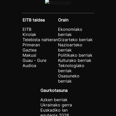
EITB taldea
Orain
EITB
Ekonomiako
Kirolak
berriak
Telebista nahieran
Gizarteko berriak
Primeran
Nazioarteko
Gaztea
berriak
Makusi
Politikako berriak
Guau - Gure
Kulturako berriak
Audioa
Teknologiako
berriak
Osasuneko
berriak
Gaurkotasuna
Azken berriak
Ukrainako gerra
Euskadiko lan
egutegia 2026