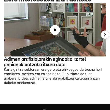
Adimen artifizialarekin egindako kartel
gehienek antzeko itxura dute
Kartelgintza sektorean ere gero eta ohikoagoa da tresna hori
erabiltzea, merkea eta erraza baita. Publizitate adituen
arabera, ordea, adimen artifiziala erabiltzea kaltegarria izan
daiteke markentzat.