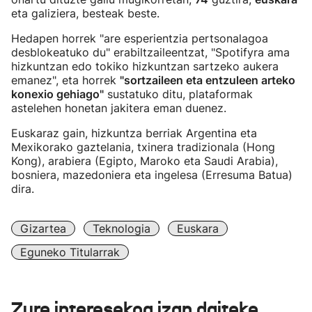
eta galiziera, besteak beste.
Hedapen horrek "are esperientzia pertsonalagoa
desblokeatuko du" erabiltzaileentzat, "Spotifyra ama
hizkuntzan edo tokiko hizkuntzan sartzeko aukera
emanez", eta horrek
"sortzaileen eta entzuleen arteko
konexio gehiago"
sustatuko ditu, plataformak
astelehen honetan jakitera eman duenez.
Euskaraz gain, hizkuntza berriak Argentina eta
Mexikorako gaztelania, txinera tradizionala (Hong
Kong), arabiera (Egipto, Maroko eta Saudi Arabia),
bosniera, mazedoniera eta ingelesa (Erresuma Batua)
dira.
Gizartea
Teknologia
Euskara
Eguneko Titularrak
Zure interesekoa izan daiteke