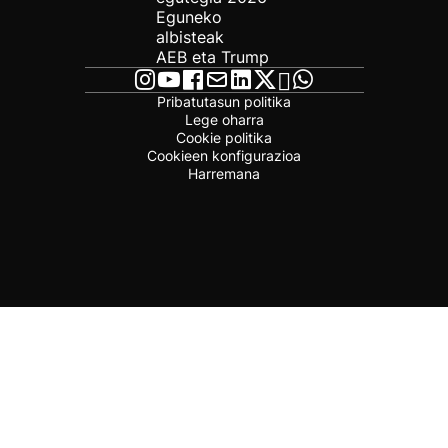
Eguneko
albisteak
AEB eta Trump
Pribatutasun politika
Lege oharra
Cookie politika
Cookieen konfigurazioa
Harremana