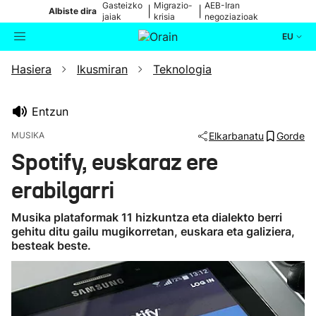
Gasteizko
Migrazio-
AEB-Iran
|
|
Albiste dira
jaiak
krisia
negoziazioak
EU
Hasiera
Ikusmiran
Teknologia
Aktualitatea
Bilatzailea
Politika
Entzun
MUSIKA
Elkarbanatu
Gorde
Kultura
Spotify, euskaraz ere
erabilgarri
Ikusmiran
Musika plataformak 11 hizkuntza eta dialekto berri
Eguraldia
gehitu ditu gailu mugikorretan, euskara eta galiziera,
besteak beste.