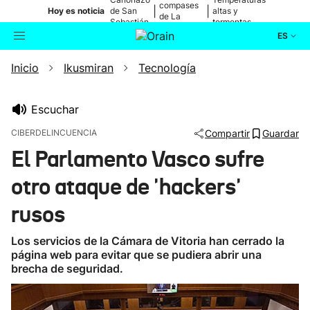
compases
|
|
Hoy es noticia
de San
altas y
de La
Sebastián
tormentas
Blanca
ES
Inicio
Ikusmiran
Tecnología
Actualidad
Buscador
Política
Escuchar
CIBERDELINCUENCIA
Compartir
Guardar
Cultura
El Parlamento Vasco sufre
otro ataque de 'hackers'
Ikusmiran
rusos
Eguraldia
Los servicios de la Cámara de Vitoria han cerrado la
página web para evitar que se pudiera abrir una
brecha de seguridad.