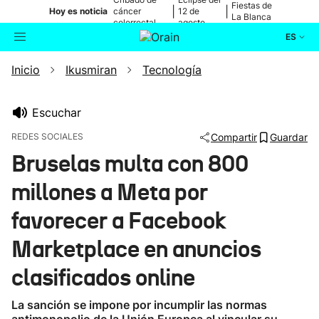
Fiestas de
|
|
Hoy es noticia
cáncer
12 de
La Blanca
colorrectal
agosto
ES
Inicio
Ikusmiran
Tecnología
Actualidad
Buscador
Política
Escuchar
REDES SOCIALES
Compartir
Guardar
Cultura
Bruselas multa con 800
millones a Meta por
Ikusmiran
favorecer a Facebook
Eguraldia
Marketplace en anuncios
clasificados online
La sanción se impone por incumplir las normas