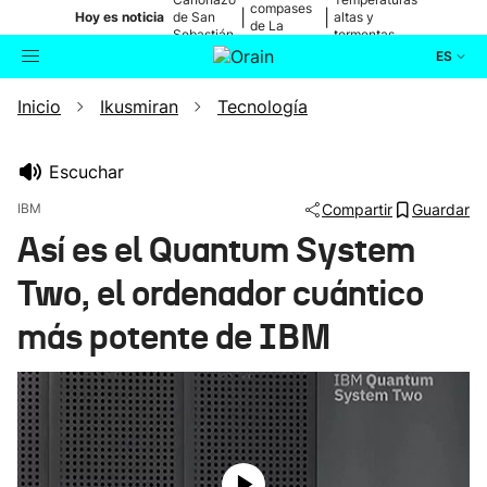
compases
|
|
Hoy es noticia
de San
altas y
de La
Sebastián
tormentas
Blanca
ES
Inicio
Ikusmiran
Tecnología
Actualidad
Buscador
Política
Escuchar
IBM
Compartir
Guardar
Cultura
Así es el Quantum System
Two, el ordenador cuántico
Ikusmiran
más potente de IBM
Eguraldia