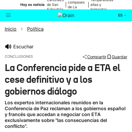
compases
|
|
Hoy es noticia
de San
altas y
de La
Sebastián
tormentas
Blanca
ES
Inicio
Política
Actualidad
Buscador
Política
Escuchar
CONCLUSIONES
Compartir
Guardar
Cultura
La Conferencia pide a ETA el
cese definitivo y a los
Ikusmiran
gobiernos diálogo
Eguraldia
Los expertos internacionales reunidos en la
Conferencia de Paz reclaman a los gobiernos español
y francés que accedan a negociar con ETA
exclusivamente sobre "las consecuencias del
conflicto".