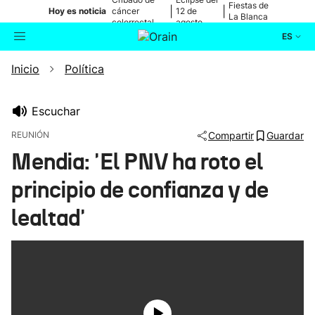
Fiestas de
|
|
Hoy es noticia
cáncer
12 de
La Blanca
colorrectal
agosto
ES
Inicio
Política
Actualidad
Buscador
Política
Escuchar
REUNIÓN
Compartir
Guardar
Cultura
Mendia: 'El PNV ha roto el
principio de confianza y de
Ikusmiran
lealtad'
Eguraldia