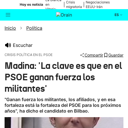
Crisis
Negociaciones
|
|
Hoy es noticia
en
migratoria
EEUU-Irán
Vitoria-
Gasteiz
ES
Inicio
Política
Actualidad
Buscador
Política
Escuchar
CRISIS POLÍTICA EN EL PSOE
Compartir
Guardar
Cultura
Madina: 'La clave es que en el
PSOE ganan fuerza los
Ikusmiran
militantes'
Eguraldia
"Ganan fuerza los militantes, los afiliados, y en esa
fortaleza está la fortaleza del PSOE para los próximos
años", ha dicho el candidato en Bilbao.