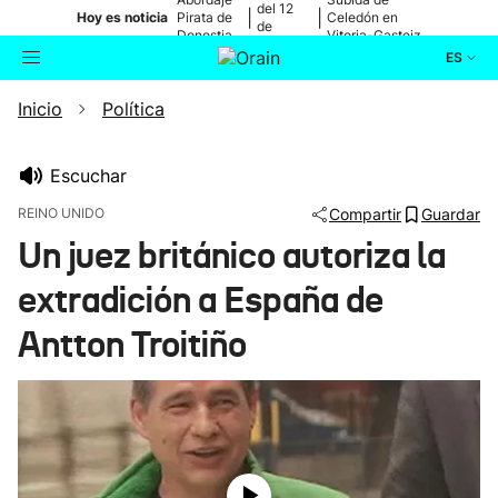
del 12
|
|
Hoy es noticia
Pirata de
Celedón en
de
Donostia
Vitoria-Gasteiz
agosto
ES
Inicio
Política
Actualidad
Buscador
Política
Escuchar
REINO UNIDO
Compartir
Guardar
Cultura
Un juez británico autoriza la
extradición a España de
Ikusmiran
Antton Troitiño
Eguraldia