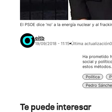
El PSOE dice 'no' a la energía nuclear y al fracki
eitb
19/09/2018 - 11:15
Última actualización
0
Ha prometido ho
social y políti
estos métodos.
Política
P
Pedro Sánche
Te puede interesar