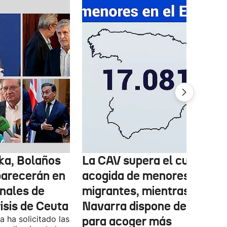
ka, Bolaños
La CAV supera el cupo de
parecerán en
acogida de menores
inales de
migrantes, mientras
risis de Ceuta
Navarra dispone de marge
 ha solicitado las
para acoger más