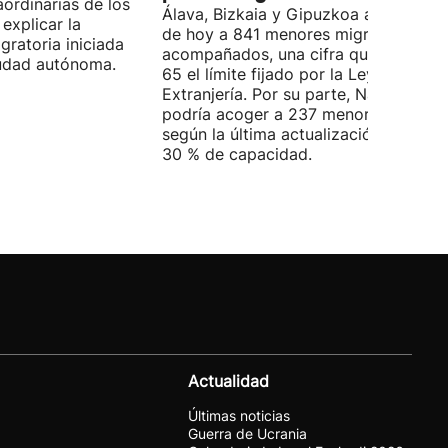
ordinarias de los
Álava, Bizkaia y Gipuzkoa acogen a d
explicar la
de hoy a 841 menores migrantes no
igratoria iniciada
acompañados, una cifra que supera e
ciudad autónoma.
65 el límite fijado por la Ley de
Extranjería. Por su parte, Navarra
podría acoger a 237 menores, aunqu
según la última actualización, está al
30 % de capacidad.
Actualidad
Últimas noticias
Guerra de Ucrania