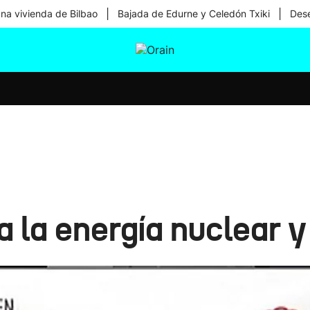
|
|
una vivienda de Bilbao
Bajada de Edurne y Celedón Txiki
Dese
tura
Ikusmiran
Egural
Salud
Tecnología
a la energía nuclear y