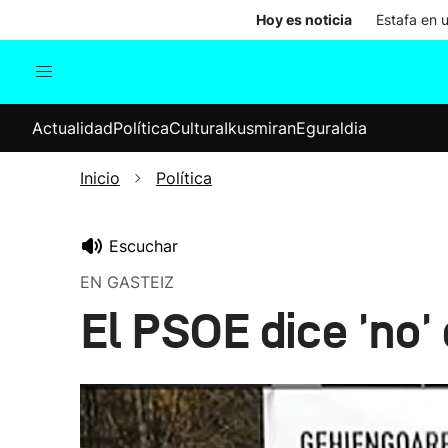
Hoy es noticia
Estafa en 
Actualidad
Política
Cul
Actualidad
Política
Cultura
Ikusmiran
Eguraldia
Sociedad
Elecciones
Economía
Inicio
Política
Internacional
Escuchar
EN GASTEIZ
El PSOE dice 'no' 