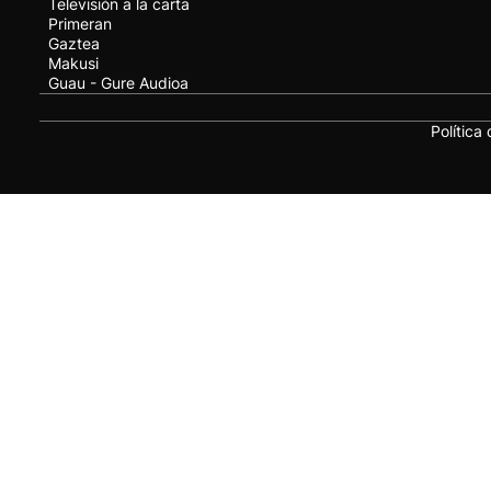
Televisión a la carta
Primeran
Gaztea
Makusi
Guau - Gure Audioa
Política