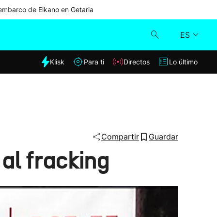
mbarco de Elkano en Getaria
ES
dia
Klisk
Para ti
Directos
Lo último
Klisk
Directos
Para ti
Compartir
Guardar
 al fracking
Lo último