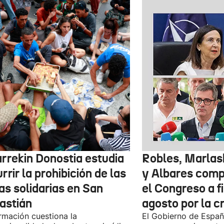
arrekin Donostia estudia
Robles, Marlas
rrir la prohibición de las
y Albares com
as solidarias en San
el Congreso a f
astián
agosto por la c
rmación cuestiona la
El Gobierno de España