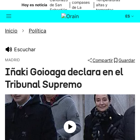
compases
|
|
Hoy es noticia
de San
altas y
de La
Sebastián
tormentas
Blanca
ES
Inicio
Política
Actualidad
Buscador
Política
Escuchar
MADRID
Compartir
Guardar
Cultura
Iñaki Goioaga declara en el
Tribunal Supremo
Ikusmiran
Eguraldia