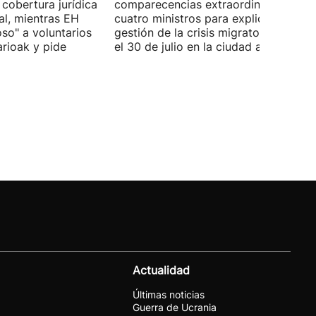
 cobertura jurídica
comparecencias extraordinarias de l
al, mientras EH
cuatro ministros para explicar la
oso" a voluntarios
gestión de la crisis migratoria iniciad
arioak y pide
el 30 de julio en la ciudad autónoma.
Actualidad
Últimas noticias
Guerra de Ucrania