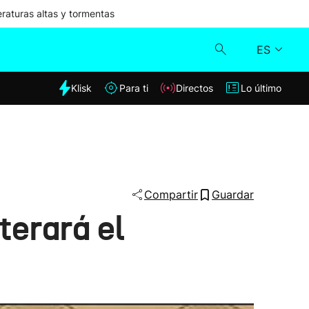
aturas altas y tormentas
ES
dia
Klisk
Para ti
Directos
Lo último
Klisk
Directos
Para ti
Compartir
Guardar
terará el
Lo último