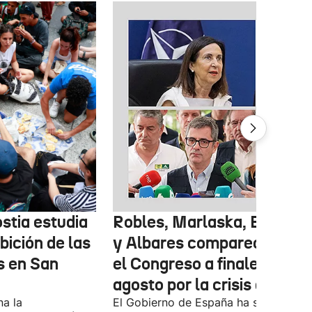
stia estudia
Robles, Marlaska, Bolaños
ibición de las
y Albares comparecerán e
s en San
el Congreso a finales de
agosto por la crisis de Ceu
na la
El Gobierno de España ha solicitado l