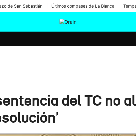
|
|
zo de San Sebastián
Últimos compases de La Blanca
Temper
tura
Ikusmiran
Egural
Salud
Tecnología
entencia del TC no al
esolución'