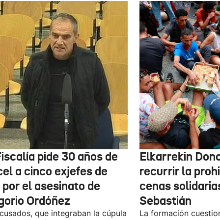
iscalía pide 30 años de
Elkarrekin Dono
el a cinco exjefes de
recurrir la proh
 por el asesinato de
cenas solidaria
gorio Ordóñez
Sebastián
cusados, que integraban la cúpula
La formación cuestio