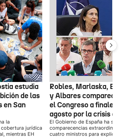
stia estudia
Robles, Marlaska, Bolaños
ibición de las
y Albares comparecerán e
s en San
el Congreso a finales de
agosto por la crisis de Ceu
na la
El Gobierno de España ha solicitado l
 cobertura jurídica
comparecencias extraordinarias de l
al, mientras EH
cuatro ministros para explicar la