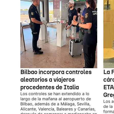
Bilbao incorpora controles
La F
aleatorios a viajeros
cárc
procedentes de Italia
ETA
Los controles se han extendido a lo
Gre
largo de la mañana al aeropuerto de
Los a
Bilbao, además de a Málaga, Sevilla,
de la
Alicante, Valencia, Baleares y Canarias,
forma