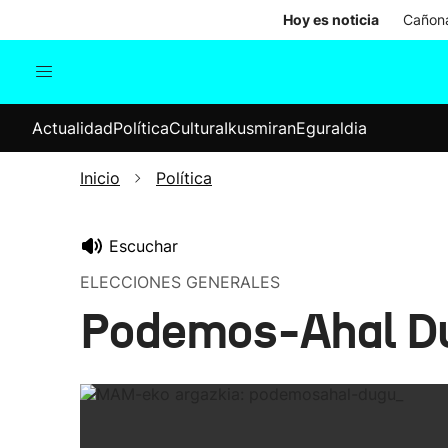
Hoy es noticia
Cañona
Actualidad
Política
Cul
Actualidad
Política
Cultura
Ikusmiran
Eguraldia
Sociedad
Elecciones
Economía
Inicio
Política
Internacional
Escuchar
ELECCIONES GENERALES
Podemos-Ahal Dug