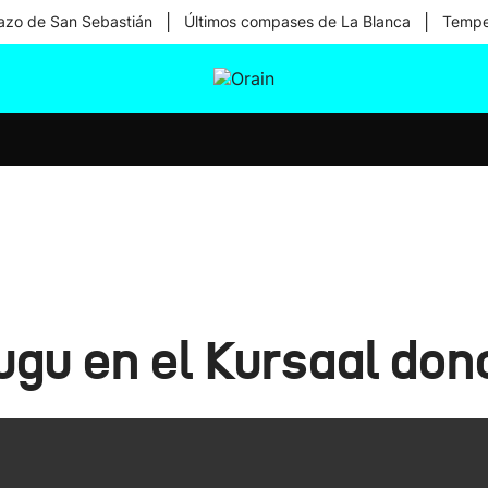
|
|
zo de San Sebastián
Últimos compases de La Blanca
Temper
tura
Ikusmiran
Egural
Salud
Tecnología
u en el Kursaal dono