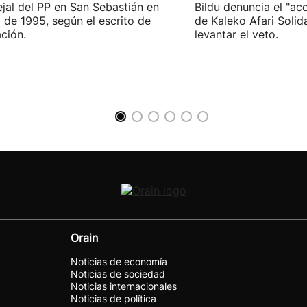
jal del PP en San Sebastián en
Bildu denuncia el "ac
 de 1995, según el escrito de
de Kaleko Afari Solid
ción.
levantar el veto.
Orain
Noticias de economía
Noticias de sociedad
Noticias internacionales
Noticias de política