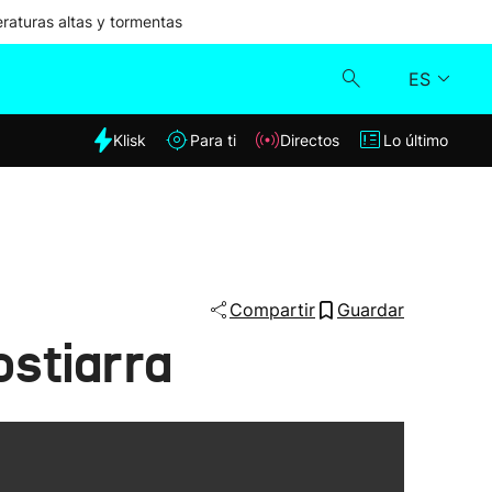
aturas altas y tormentas
ES
dia
Klisk
Para ti
Directos
Lo último
Klisk
Directos
Para ti
Compartir
Guardar
stiarra
Lo último