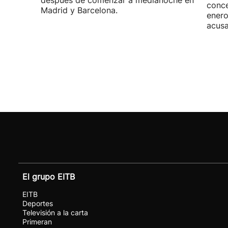
después de comenzar a medianoche en
conce
Madrid y Barcelona.
enero
acusa
El grupo EITB
EITB
Deportes
Televisión a la carta
Primeran