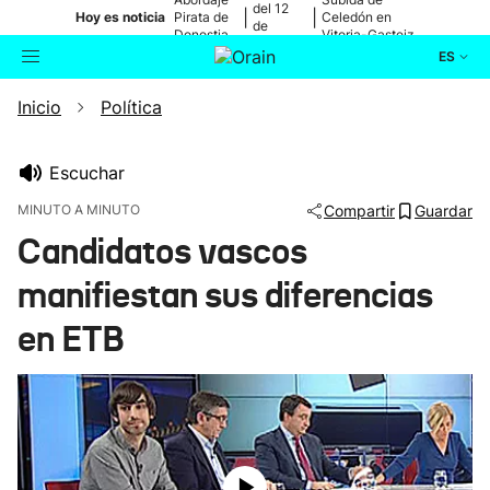
del 12
|
|
Hoy es noticia
Pirata de
Celedón en
de
Donostia
Vitoria-Gasteiz
agosto
ES
Inicio
Política
Actualidad
Buscador
Política
Escuchar
MINUTO A MINUTO
Compartir
Guardar
Cultura
Candidatos vascos
manifiestan sus diferencias
Ikusmiran
en ETB
Eguraldia