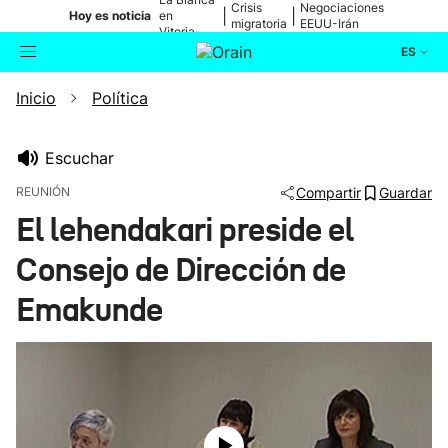
Crisis
Negociaciones
|
|
Hoy es noticia
en
migratoria
EEUU-Irán
Vitoria-
Gasteiz
ES
Inicio
Política
Actualidad
Buscador
Política
Escuchar
REUNIÓN
Compartir
Guardar
Cultura
El lehendakari preside el
Consejo de Dirección de
Ikusmiran
Emakunde
Eguraldia