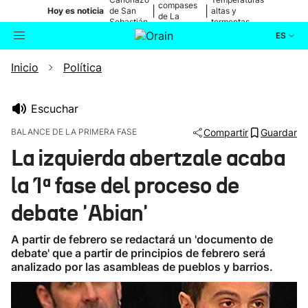
compases
|
|
Hoy es noticia
de San
altas y
de La
Sebastián
tormentas
Blanca
ES
Inicio
Política
Actualidad
Buscador
Política
Escuchar
BALANCE DE LA PRIMERA FASE
Compartir
Guardar
Cultura
La izquierda abertzale acaba
la 1ª fase del proceso de
Ikusmiran
debate 'Abian'
Eguraldia
A partir de febrero se redactará un 'documento de
debate' que a partir de principios de febrero será
analizado por las asambleas de pueblos y barrios.