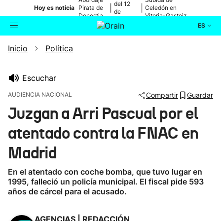
del 12
|
|
Hoy es noticia
Pirata de
Celedón en
de
Donostia
Vitoria-Gasteiz
agosto
ES
Inicio
Política
Actualidad
Buscador
Política
Escuchar
AUDIENCIA NACIONAL
Compartir
Guardar
Cultura
Juzgan a Arri Pascual por el
atentado contra la FNAC en
Ikusmiran
Madrid
Eguraldia
En el atentado con coche bomba, que tuvo lugar en
1995, falleció un policía municipal. El fiscal pide 593
años de cárcel para el acusado.
AGENCIAS | REDACCIÓN