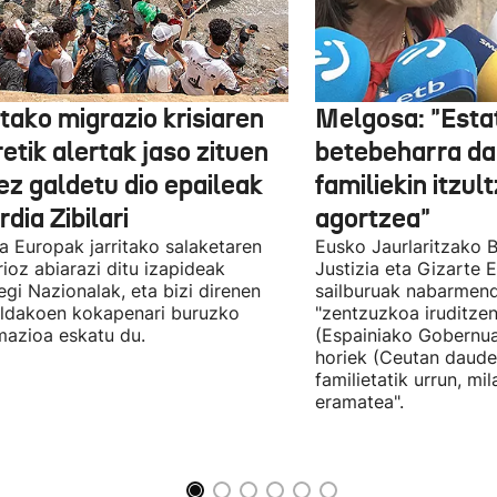
tako migrazio krisiaren
Melgosa: "Esta
etik alertak jaso zituen
betebeharra da
ez galdetu dio epaileak
familiekin itzul
dia Zibilari
agortzea"
tia Europak jarritako salaketaren
Eusko Jaurlaritzako B
ioz abiarazi ditu izapideak
Justizia eta Gizarte
egi Nazionalak, eta bizi direnen
sailburuak nabarmend
ildakoen kokapenari buruzko
"zentzuzkoa iruditze
mazioa eskatu du.
(Espainiako Gobernu
horiek (Ceutan daude
familietatik urrun, mi
eramatea".