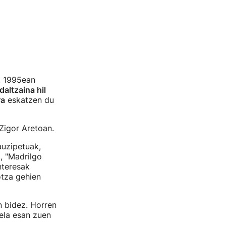
, 1995ean
daltzaina hil
ra
eskatzen du
Zigor Aretoan.
auzipetuak,
, "Madrilgo
nteresak
otza gehien
n bidez. Horren
ela esan zuen