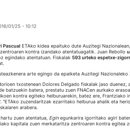
016/01/25 - 10:12
i Pascual
ETAko kidea epaituko dute Auzitegi Nazionalean
zentroaren kontra izandako atentatuagatik. Juan Rebollo
u
z egindako atentatuan. Fiskalak
593 urteko espetxe-zigor
t.
steazkenera arte egingo da epaiketa Auzitegi Nazionaleko 
orioen txostenean Dolores Delgado fiskalak jaso duenez, 
de batzuekin batera, prestatu zuen FNACen aurkako erasoa
koen kontra egiteko helburuarekin, batez ere, Frantziako i
". "ETAko zuzendaritzak ezarritako helburua ahalik eta heri
iskalaren arabera.
 hartu zuen atentatua,
Egin
egunkarira igorritako agiri bate
iako kapitala zuen merkataritza zentroaren kontra egitea z