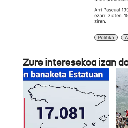
Arri Pascual 19
ezarri zioten, 
ziren.
Politika
A
Zure interesekoa izan d