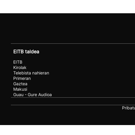
EITB taldea
EITB
Kirolak
Telebista nahieran
Primeran
Gaztea
Makusi
Guau - Gure Audioa
Pribat