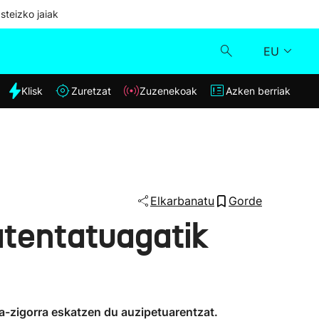
steizko jaiak
EU
dia
Klisk
Zuretzat
Zuzenekoak
Azken berriak
Klisk
Zuzenekoak
Zuretzat
Elkarbanatu
Gorde
atentatuagatik
Azken berriak
a-zigorra eskatzen du auzipetuarentzat.