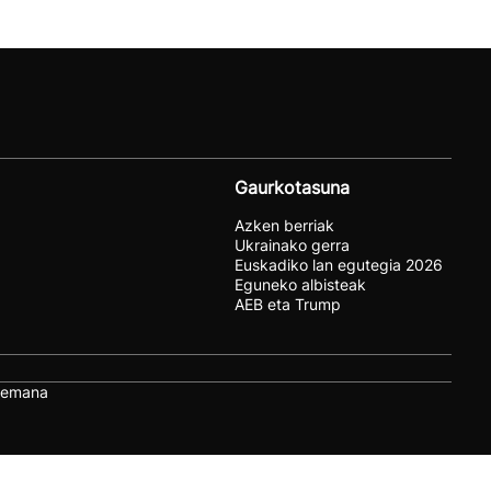
Gaurkotasuna
Azken berriak
Ukrainako gerra
Euskadiko lan egutegia 2026
Eguneko albisteak
AEB eta Trump
remana