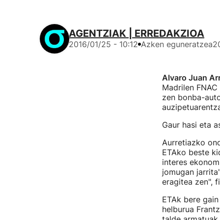
AGENTZIAK | ERREDAKZIOA
2016/01/25 - 10:12
Azken eguneratzea
2
Alvaro Juan Arr
Madrilen FNAC 
zen bonba-auto
auzipetuarentza
Gaur hasi eta a
Aurretiazko ond
ETAko beste ki
interes ekonomi
jomugan jarrita
eragitea zen", f
ETAk bere gain
helburua Frantz
talde armatuak.