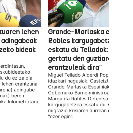
tuaren lehen
Grande-Marlaska eta
 adingabeak
Robles kargugabetzea
tzeko bideak
eskatu du Telladok: "Ceuta
gertatu den guztiaren
erdintasun,
erantzuleak dira"
 Eskubideetako
Miguel Tellado Alderdi Popularraren
u du ez zaiola
idazkari nagusiak, Gasteiztik, Fernan
n lehen erantzuna
Grande-Marlaska Espainiako
arena) adingabe
Gobernuko Barne ministroa eta
nak) beren
Margarita Robles Defentsa ministroa
laka kilometrotara,
kargugabetzea eskatu du, Ceutako
migrazio krisiaren aurrean ez dutelak
"ezer egin".