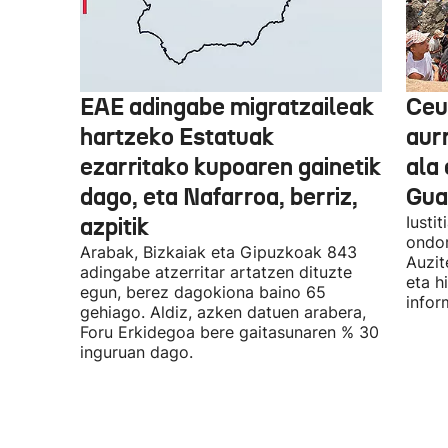
EAE adingabe migratzaileak
Ceu
hartzeko Estatuak
aurr
ezarritako kupoaren gainetik
ala 
dago, eta Nafarroa, berriz,
Guar
azpitik
Iusti
ondor
Arabak, Bizkaiak eta Gipuzkoak 843
Auzit
adingabe atzerritar artatzen dituzte
eta h
egun, berez dagokiona baino 65
infor
gehiago. Aldiz, azken datuen arabera,
Foru Erkidegoa bere gaitasunaren % 30
inguruan dago.