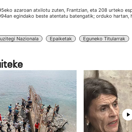
95eko azaroan atxilotu zuten, Frantzian, eta 208 urteko es
1994an egindako beste atentatu batengatik; orduko hartan, h
uzitegi Nazionala
Epaiketak
Eguneko Titularrak
aiteke