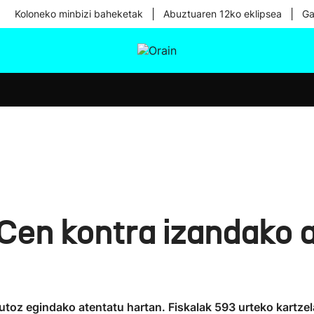
|
|
Koloneko minbizi baheketak
Abuztuaren 12ko eklipsea
Ga
tura
Ikusmiran
Egural
Osasuna
Teknologia
Cen kontra izandako 
utoz egindako atentatu hartan. Fiskalak 593 urteko kartzel