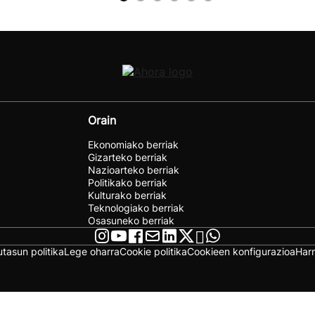
Orain
Ekonomiako berriak
Gizarteko berriak
Nazioarteko berriak
Politikako berriak
Kulturako berriak
Teknologiako berriak
Osasuneko berriak
utasun politika
Lege oharra
Cookie politika
Cookieen konfigurazioa
Har