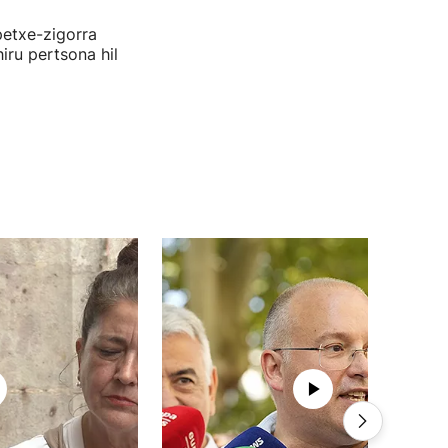
petxe-zigorra
iru pertsona hil