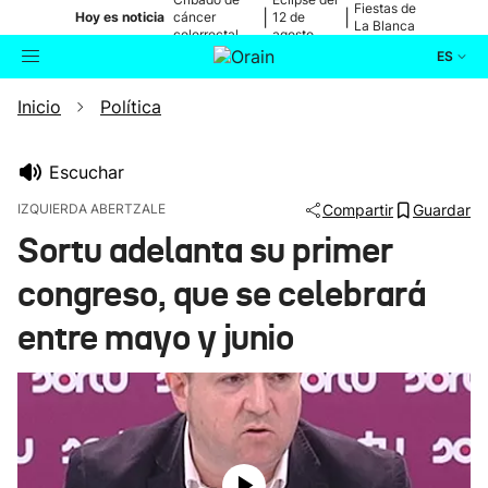
Fiestas de
|
|
Hoy es noticia
cáncer
12 de
La Blanca
colorrectal
agosto
ES
Inicio
Política
Actualidad
Buscador
Política
Escuchar
IZQUIERDA ABERTZALE
Compartir
Guardar
Cultura
Sortu adelanta su primer
congreso, que se celebrará
Ikusmiran
entre mayo y junio
Eguraldia