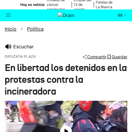
Fiestas de
|
|
Hoy es noticia
cáncer
12 de
La Blanca
colorrectal
agosto
ES
Inicio
Política
Actualidad
Buscador
Política
Escuchar
GIPUZKOA PLAZA
Compartir
Guardar
Cultura
En libertad los detenidos en la
protestas contra la
Ikusmiran
incineradora
Eguraldia